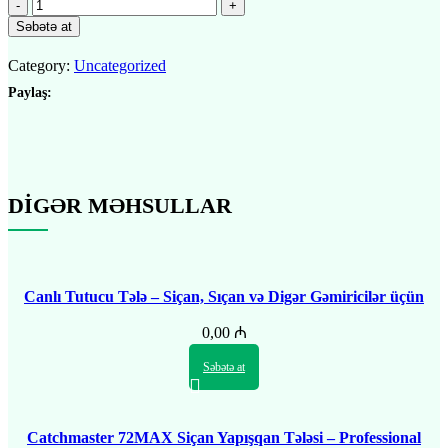
Səbətə at
Category:
Uncategorized
Paylaş:
DİGƏR MƏHSULLAR
Canlı Tutucu Tələ – Siçan, Sıçan və Digər Gəmiricilər üçün
Təhlükəsiz Tutma
0,00
₼
Səbətə at
Catchmaster 72MAX Siçan Yapışqan Tələsi – Professional