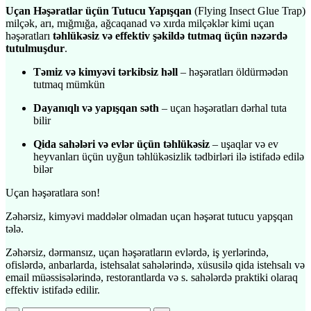
Uçan Həşəratlar üçün Tutucu Yapışqan
(Flying Insect Glue Trap)
milçək, arı, mığmığa, ağcaqanad və xırda milçəklər kimi uçan
həşəratları
təhlükəsiz və effektiv şəkildə tutmaq üçün nəzərdə
tutulmuşdur
.
Təmiz və kimyəvi tərkibsiz həll
– həşəratları öldürmədən
tutmaq mümkün
Dayanıqlı və yapışqan səth
– uçan həşəratları dərhal tuta
bilir
Qida sahələri və evlər üçün təhlükəsiz
– uşaqlar və ev
heyvanları üçün uyğun təhlükəsizlik tədbirləri ilə istifadə edilə
bilər
Uçan həşəratlara son!
Zəhərsiz, kimyəvi maddələr olmadan uçan həşərat tutucu yapşqan
tələ.
Zəhərsiz, dərmansız, uçan həşəratların evlərdə, iş yerlərində,
ofislərdə, anbarlarda, istehsalat sahələrində, xüsusilə qida istehsalı və
email müəssisələrində, restorantlarda və s. sahələrdə praktiki olaraq
effektiv istifadə edilir.